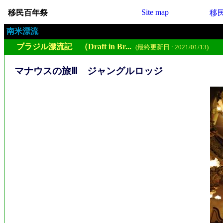
Site map
移民百年祭
移
南米漂流
ブラジル漂流記 （Draft in Br...
(最終更新日 : 2021/01/13)
マナウスの旅Ⅲ ジャングルロッジ