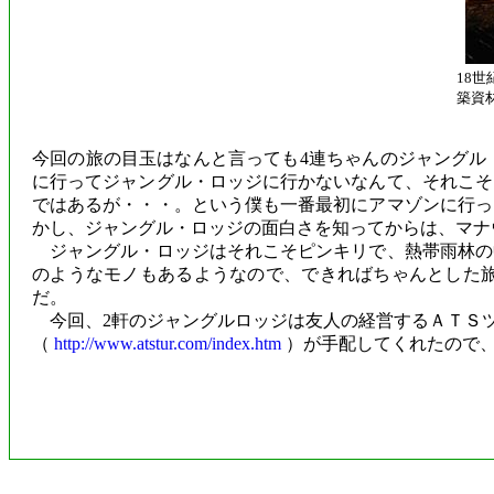
18
築資
今回の旅の目玉はなんと言っても4連ちゃんのジャングル
に行ってジャングル・ロッジに行かないなんて、それこそ
ではあるが・・・。という僕も一番最初にアマゾンに行っ
かし、ジャングル・ロッジの面白さを知ってからは、マナ
ジャングル・ロッジはそれこそピンキリで、熱帯雨林の
のようなモノもあるようなので、できればちゃんとした
だ。
今回、2軒のジャングルロッジは友人の経営するＡＴＳ
（
http://www.atstur.com/index.htm
）が手配してくれたので