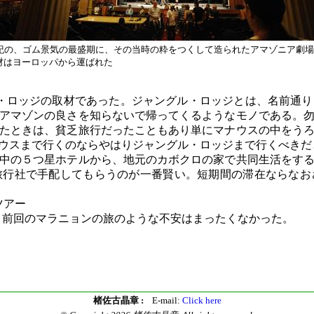
世紀の、ゴム景気の最盛期に、その当時の粋をつくして造られたアマゾニア劇
材はヨーロッパから運ばれた
・ロッジの取材であった。ジャングル・ロッジとは、名前通
アマゾンの良さを知らないで帰ってくるようなモノである。
たときは、貧乏旅行だったこともあり単にマナウスの中をう
ウスまで行くのならやはりジャングル・ロッジまで行くべきだ
中の５つ星ホテルから、地元のカボクロの家で共同生活をする
旅行社で手配してもらうのが一番賢い。短期間の滞在ならなお
ツアー
、前回のマラニョンの旅のような不安はまったくなかった。
楮佐古晶章 :
E-mail:
Click here