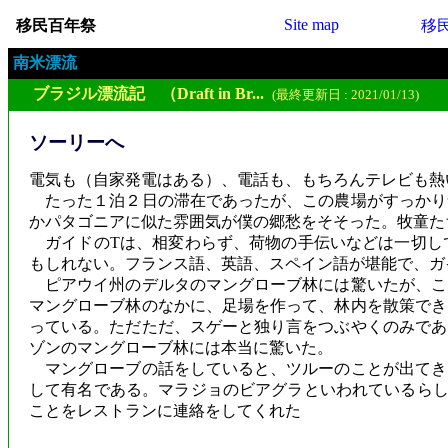
Site map
移民百年祭
移
南米漂流
ブラジル漂流記 （Draft in Br...
(最終更新日 : 2021/01/13)
ソーリーへ
電気も（自家発電はある）、電話も、もちろんテレビも熱
たった１泊２日の滞在であったが、この農場がすっかり
かパタゴニアに似た雰囲気が僕の郷愁をそそった。牧童た
ガイドのTは、相変わらず、荷物の手伝いなどは一切し
もしれない。フランス語、英語、スペイン語が堪能で、ガ
ピアウイ州のデルタのマングローブ林には驚いたが、こ
マングローブ林のなかに、足場を作って、林内を散策でき
っている。ただただ、スゲーと独り言をつぶやくのみであ
ゾンのマングローブ林には本当に驚いた。
マングローブの話をしていると、ツルーのことが出てき
して有名である。マラジョのビアグラといわれているらし
ことをレストランに連絡をしてくれた