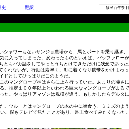
民史
翻訳
いシャワーもないサンジョ農場から、馬とボートを乗り継ぎ、
気に入ってしまった。変わったものといえば、バッファローが
ちともバカ話をしてやっとうちとけてきただけに残念であった
てくれないが、行動は素早く、町に着くなり携帯をかけまわっ
イドとしてひっぱりだこのようだ。
このマングローブ林はさらに上を行っていた。あまりの凄さに
る。推定１００年以上といわれる巨大なマングローブがまる
った。やっぱりアマゾンは規模が違う。もしかしたらデルタ
た。ツルーとはマングローブの木の中に巣食う、ミミズのよう
い。僕もテレビで見たことがあり、是非食べてみたくなった