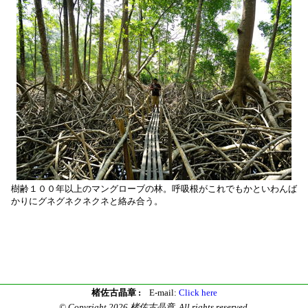
樹齢１００年以上のマングローブの林。呼吸根がこれでもかといわんば
かりにグネグネクネクネと絡み合う。
楮佐古晶章 :
E-mail:
Click here
© Copyright 2026 楮佐古晶章. All rights reserved.