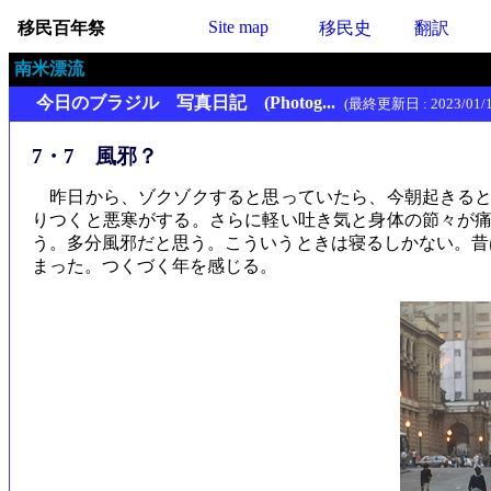
Site map
移民百年祭
移民史
翻訳
南米漂流
今日のブラジル 写真日記 (Photog...
(最終更新日 : 2023/01/1
7・7 風邪？
昨日から、ゾクゾクすると思っていたら、今朝起きると
りつくと悪寒がする。さらに軽い吐き気と身体の節々が
う。多分風邪だと思う。こういうときは寝るしかない。昔
まった。つくづく年を感じる。