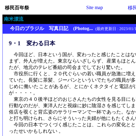
Site map
移民百年祭
移
南米漂流
今日のブラジル 写真日記 (Photog...
(最終更新日 : 2023/01/1
9・1 変わる日本
今回ほど、日本という国が、変わったと感じたことはな
まず、外人が増えた。東京ならいざしらず、産業もほとん
たが、地元のテレビ番組の司会までしており驚いた。
市役所に行くと、２０代ぐらいの若い職員が急激に増え
ていた。長髪に茶髪、ジーパンといういでたちの職員が多
じめに働いたことがあるが、とにかくネクタイと電話が
が・・・・。
東京の４０後半ほどのおじさんたちの女性を見る目にも
行動なのだが、東洋人だと視線に妙に陰湿さを感じてしま
俗店を覗くと背広姿のサラリーマンで一杯であった。なか
と打ち明けられ、さらにそういった夫婦が他にもたくさん
今回の日本でつくづく感じたことは、これらの変化とと
ったせいかもしれない 。