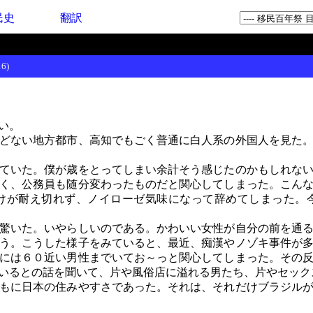
民史
翻訳
6)
い。
どない地方都市、高知でもごく普通に白人系の外国人を見た
ていた。僕が歳をとってしまい余計そう感じたのかもしれない
く、公務員も随分変わったものだと関心してしまった。こん
けが耐え切れず、ノイローゼ気味になって辞めてしまった。
驚いた。いやらしいのである。かわいい女性が自分の前を通る
う。こうした様子をみていると、最近、痴漢やノゾキ事件が
には６０近い男性までいてお～っと関心してしまった。その
いるとの話を聞いて、片や風俗店に溢れる男たち、片やセック
もに日本の住みやすさであった。それは、それだけブラジルが