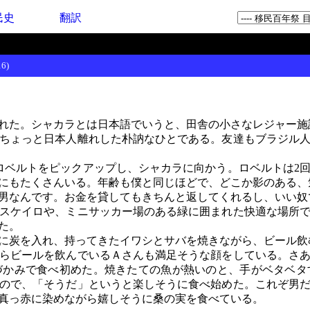
民史
翻訳
6)
れた。シャカラとは日本語でいうと、田舎の小さなレジャー施
ちょっと日本人離れした朴訥なひとである。友達もブラジル人
ベルトをピックアップし、シャカラに向かう。ロベルトは2
にもたくさんいる。年齢も僕と同じほどで、どこか影のある、
男なんです。お金を貸してもきちんと返してくれるし、いい奴
スケイロや、ミニサッカー場のある緑に囲まれた快適な場所で
た。
に炭を入れ、持ってきたイワシとサバを焼きながら、ビール飲
らビールを飲んでいるＡさんも満足そうな顔をしている。さ
づかみで食べ初めた。焼きたての魚が熱いのと、手がベタベタ
ので、「そうだ」というと楽しそうに食べ始めた。これぞ男
真っ赤に染めながら嬉しそうに桑の実を食べている。