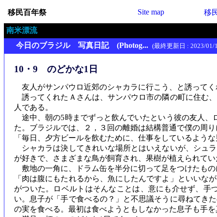
Site map
移民百年祭
移
南米漂流
今日のブラジル 写真日記 (Photog...
(最終更新日 : 2023/01/1
10・9 のどかな1日
友人がサンパウロ近郊のシャカラに行こう、と誘ってく
誘ってくれたＡさんは、サンパウロ市の隣の町に住む、
人である。
途中、朝の5時までずっと飲んでいたという彼の友人、ロ
た。ブラジルでは、２，３回の離婚は結構普通で僕の周り
「毎日、夕方ビールを飲むために、仕事をしているような
シャカラは決してきれいな場所とはいえないが、シュラ
が好きで、さまざまな鳥が飼育され、果樹が植えられてい
敷地の一角に、ドラム缶を半分に切って足をつけたもの
「肉は腹にもたれるから、魚にしたんですよ」といいなが
がついた。ロベルトはそんなことは、意にも介せず、手
い。息子が「手で食べるの？」と不思議そうに尋ねてきた
の実を食べる。最初は食べようともしなかった息子も手を