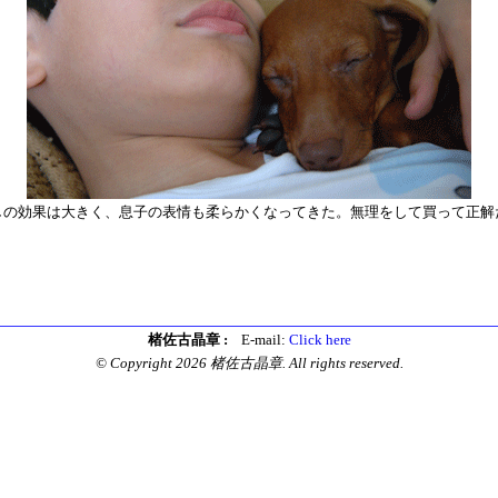
しの効果は大きく、息子の表情も柔らかくなってきた。無理をして買って正解
楮佐古晶章 :
E-mail:
Click here
© Copyright 2026 楮佐古晶章. All rights reserved.