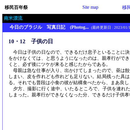
Site map
移民百年祭
移
南米漂流
今日のブラジル 写真日記 (Photog...
(最終更新日 : 2023/01/1
10・12 子供の日
今日は子供の日なので、できるだけ息子といることに決
をかけなくては、と思うようになったのは、親孝行ができ
くと、必ず後にツケが来ると感じたからである。
母親は急な仕事が入り、出かけてしまったので、昼は餃
しまい、皮を作れども作れども足りない。結局残った具は
る。それでも普段は小食の彼が結構食べたから、まあ良し
夕方、撮影に行く途中、いたるところで、子供を連れた
しまった。親孝行ができなくなった分、できるだけ子供孝