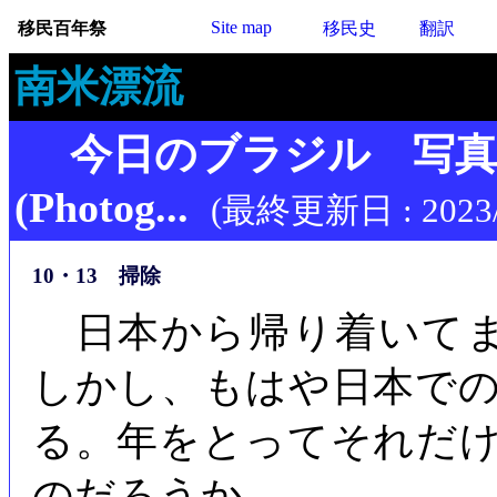
Site map
移民百年祭
移民史
翻訳
南米漂流
今日のブラジル 写
(Photog...
(最終更新日 : 2023/
10・13 掃除
日本から帰り着いてま
しかし、もはや日本で
る。年をとってそれだ
のだろうか。