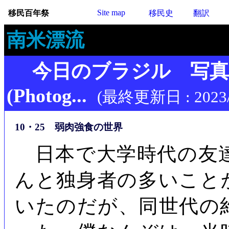
Site map
移民百年祭
移民史
翻訳
南米漂流
今日のブラジル 写
(Photog...
(最終更新日 : 2023/
10・25 弱肉強食の世界
日本で大学時代の友
んと独身者の多いこと
いたのだが、同世代の