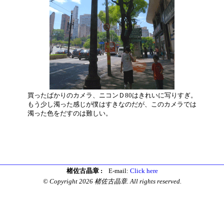
買ったばかりのカメラ、ニコンＤ80はきれいに写りすぎ。
もう少し濁った感じが僕はすきなのだが、このカメラでは
濁った色をだすのは難しい。
楮佐古晶章 :
E-mail:
Click here
© Copyright 2026 楮佐古晶章. All rights reserved.