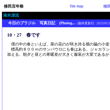
Site map
移民百年祭
移
南米漂流
今日のブラジル 写真日記 (Photog...
(最終更新日 : 2023/01/1
10・27 春です
僕の中の春といえば、菜の花のが咲き誇る畑の脇の小道
標高約８００ｍのサンパウロにも春はある。ジャカラン
加える。朝夕と昼との寒暖差が大きく服装が大変であるが