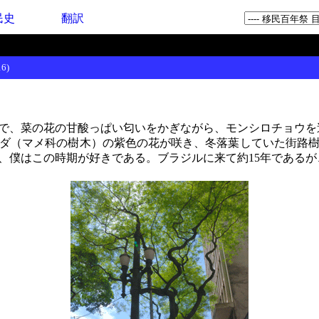
民史
翻訳
6)
で、菜の花の甘酸っぱい匂いをかぎながら、モンシロチョウを
ダ（マメ科の樹木）の紫色の花が咲き、冬落葉していた街路樹
、僕はこの時期が好きである。ブラジルに来て約15年である