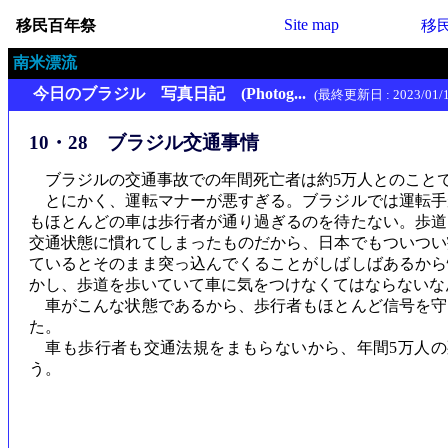
Site map
移民百年祭
移
南米漂流
今日のブラジル 写真日記 (Photog...
(最終更新日 : 2023/01/1
10・28 ブラジル交通事情
ブラジルの交通事故での年間死亡者は約5万人とのことで
とにかく、運転マナーが悪すぎる。ブラジルでは運転手
もほとんどの車は歩行者が通り過ぎるのを待たない。歩道
交通状態に慣れてしまったものだから、日本でもついつい
ているとそのまま突っ込んでくることがしばしばあるから
かし、歩道を歩いていて車に気をつけなくてはならないな
車がこんな状態であるから、歩行者もほとんど信号を守
た。
車も歩行者も交通法規をまもらないから、年間5万人の
う。