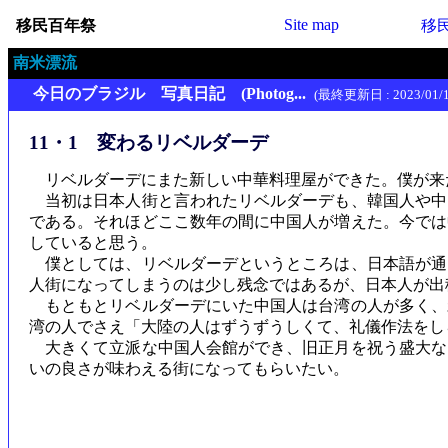
Site map
移民百年祭
移
南米漂流
今日のブラジル 写真日記 (Photog...
(最終更新日 : 2023/01/1
11・1 変わるリベルダーデ
リベルダーデにまた新しい中華料理屋ができた。僕が来
当初は日本人街と言われたリベルダーデも、韓国人や中
である。それほどここ数年の間に中国人が増えた。今では
していると思う。
僕としては、リベルダーデというところは、日本語が通
人街になってしまうのは少し残念ではあるが、日本人が出
もともとリベルダーデにいた中国人は台湾の人が多く、
湾の人でさえ「大陸の人はずうずうしくて、礼儀作法をし
大きくて立派な中国人会館ができ、旧正月を祝う盛大な
いの良さが味わえる街になってもらいたい。