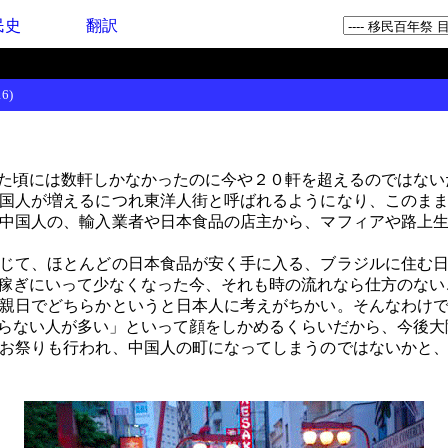
民史
翻訳
6)
た頃には数軒しかなかったのに今や２０軒を超えるのではない
国人が増えるにつれ東洋人街と呼ばれるようになり、このまま
中国人の、輸入業者や日本食品の店主から、マフィアや路上
じて、ほとんどの日本食品が安く手に入る、ブラジルに住む日
稼ぎにいって少なくなった今、それも時の流れなら仕方のない
親日でどちらかというと日本人に考えがちかい。そんなわけで
らない人が多い」といって顔をしかめるくらいだから、今後大
お祭りも行われ、中国人の町になってしまうのではないかと、