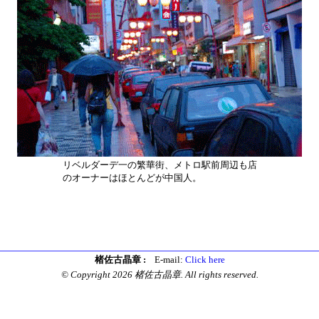
リベルダーデ一の繁華街、メトロ駅前周辺も店
のオーナーはほとんどが中国人。
楮佐古晶章 :
E-mail:
Click here
© Copyright 2026 楮佐古晶章. All rights reserved.