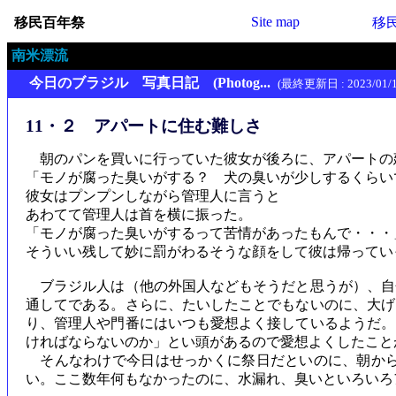
Site map
移民百年祭
移
南米漂流
今日のブラジル 写真日記 (Photog...
(最終更新日 : 2023/01/1
11・２ アパートに住む難しさ
朝のパンを買いに行っていた彼女が後ろに、アパートの
「モノが腐った臭いがする？ 犬の臭いが少しするくらい
彼女はプンプンしながら管理人に言うと
あわてて管理人は首を横に振った。
「モノが腐った臭いがするって苦情があったもんで・・・
そういい残して妙に罰がわるそうな顔をして彼は帰ってい
ブラジル人は（他の外国人などもそうだと思うが）、自
通してである。さらに、たいしたことでもないのに、大げ
り、管理人や門番にはいつも愛想よく接しているようだ。
ければならないのか」とい頭があるので愛想よくしたこと
そんなわけで今日はせっかくに祭日だといのに、朝から
い。ここ数年何もなかったのに、水漏れ、臭いといろいろ