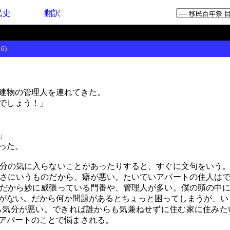
民史
翻訳
6)
建物の管理人を連れてきた。
でしょう！」
」
った。
分の気に入らないことがあったりすると、すぐに文句をいう。
さにいうものだから、癖が悪い。たいていアパートの住人は
だから妙に威張っている門番や、管理人が多い。僕の頭の中
がない。だから何か問題があるとちょっと困ってしまうが、い
気分が悪い。できれば誰からも気兼ねせずに住む家に住みた
アパートのことで悩まされる。