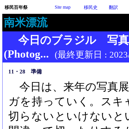
Site map
移民百年祭
移民史
翻訳
南米漂流
今日のブラジル 写
(Photog...
(最終更新日 : 2023/
11・28 準備
今日は、来年の写真展
ガを持っていく。スキ
切らないといけないと