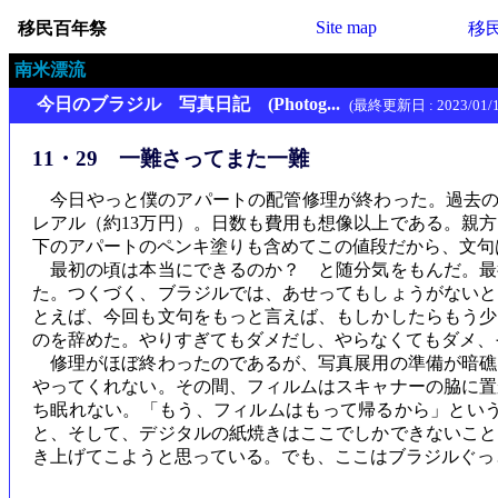
Site map
移民百年祭
移
南米漂流
今日のブラジル 写真日記 (Photog...
(最終更新日 : 2023/01/1
11・29 一難さってまた一難
今日やっと僕のアパートの配管修理が終わった。過去の日
レアル（約13万円）。日数も費用も想像以上である。親
下のアパートのペンキ塗りも含めてこの値段だから、文句
最初の頃は本当にできるのか？ と随分気をもんだ。最
た。つくづく、ブラジルでは、あせってもしょうがないと
とえば、今回も文句をもっと言えば、もしかしたらもう少
のを辞めた。やりすぎてもダメだし、やらなくてもダメ、
修理がほぼ終わったのであるが、写真展用の準備が暗礁
やってくれない。その間、フィルムはスキャナーの脇に置
ち眠れない。「もう、フィルムはもって帰るから」とい
と、そして、デジタルの紙焼きはここでしかできないこと
き上げてこようと思っている。でも、ここはブラジルぐっ