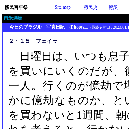
Site map
移民百年祭
移民史
翻訳
南米漂流
今日のブラジル 写真日記 (Photog...
(最終更新日 : 2023/01/1
２・１５ フェイラ
日曜日は、いつも息子
を買いにいくのだが、
一人。行くのが億劫で
かに億劫なものか、と
を買わないと1週間、