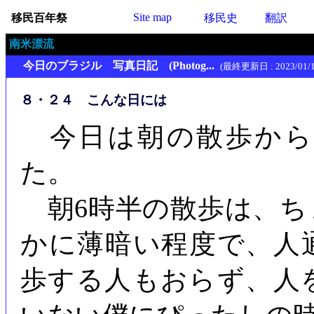
Site map
移民百年祭
移民史
翻訳
南米漂流
今日のブラジル 写真日記 (Photog...
(最終更新日 : 2023/01/1
８・２４ こんな日には
今日は朝の散歩から
た。
朝6時半の散歩は、ち
かに薄暗い程度で、人
歩する人もおらず、人