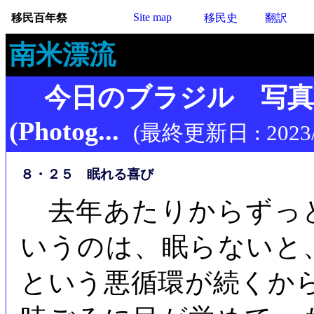
Site map
移民百年祭
移民史
翻訳
南米漂流
今日のブラジル 写
(Photog...
(最終更新日 : 2023/
８・２５ 眠れる喜び
去年あたりからずっ
いうのは、眠らないと
という悪循環が続くか