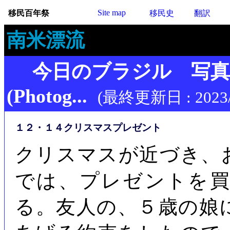
Site map
移民百年祭
移民史
翻訳
南米漂流
今日のブラジル 写
(Photog...
(最終更新日 : 2023/
１２・１４クリスマスプレゼント
クリスマスが近づき、
では、プレゼントを
る。友人の、５歳の娘