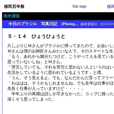
Site map
移民百年祭
移
南米漂流
今日のブラジル 写真日記 (Photog...
(最終更新日 : 2023/01/1
５・１４ ひょうひょうと
久しぶりにＭさんがブラジルに帰ってきたので、お会いし
Ｍさんは僕のお師匠さんみたいな人で、そのスマートな生
「もう、あれから随分たつけど、こうやって人を見ている
思っていないしね」とＭさん。
「苦労していても、それを苦労と思わない人というのはい
生活をしているように思われているようです」と僕。
「うん、そう見えるよ。でも、なんだかんだ言ってフリー
「わははは、そうかもしれませんね。でも去年は仕事がほ
先良く仕事が入っていますけど・・・・」
半年ぶりの再開は話しが尽きなかった。コップに残った
深くそう思ってしまった。