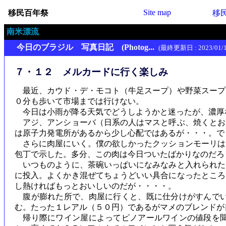
Site map
移民百年祭
移
南米漂流
今日のブラジル 写真日記 (Photog...
(最終更新日 : 2023/01/1
７・１２ メルカードに行く楽しみ
最近、カウド・デ・モコト（牛足スープ）や野菜スープ
０分も歩いて市場までは行けない。
今日は小雨が降る天気でどうしようかと迷ったが、濃厚
アジ、アンショーバ（日系の人はマスと呼ぶ、焼くとお
は原子力発電所があるから少し心配ではあるが・・・。で
さらに肉屋にいく。僕の欲しかったクッションモーリは
包丁で示した。多分、この肉は今日ついたばかりなのだろ
いつものように、茶碗いっぱいになみなみと入れられた
に投入。よくかき混ぜてちょうどいい具合になったところ
し熱ければもっとおいしいのだが・・・・。
腹が膨れた所で、肉屋に行くと、既に仕分けがすんでい
む。たった１レアル（５０円）であるがマメのブレンドが
帰り際にワイン屋によってピノアールワインの値段を聞