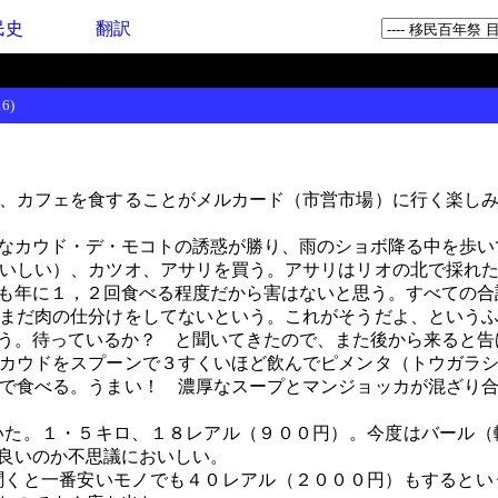
民史
翻訳
6)
、カフェを食することがメルカード（市営市場）に行く楽しみ
なカウド・デ・モコトの誘惑が勝り、雨のショボ降る中を歩い
いしい）、カツオ、アサリを買う。アサリはリオの北で採れた
も年に１，２回食べる程度だから害はないと思う。すべての合
まだ肉の仕分けをしてないという。これがそうだよ、というふ
う。待っているか？ と聞いてきたので、また後から来ると告
カウドをスプーンで３すくいほど飲んでピメンタ（トウガラシ
で食べる。うまい！ 濃厚なスープとマンジョッカが混ざり
た。１・５キロ、１８レアル（９００円）。今度はバール（
良いのか不思議においしい。
くと一番安いモノでも４０レアル（２０００円）もするとい