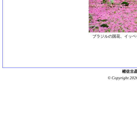
ブラジルの国花、イッペ
楮佐古晶
© Copyright 202