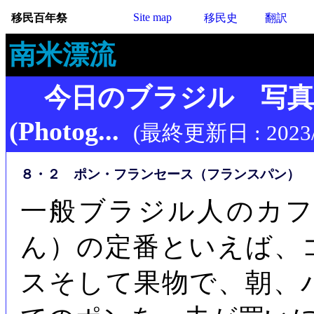
Site map
移民百年祭
移民史
翻訳
南米漂流
今日のブラジル 写
(Photog...
(最終更新日 : 2023/
８・２ ポン・フランセース（フランスパン）
一般ブラジル人のカ
ん）の定番といえば、
スそして果物で、朝、