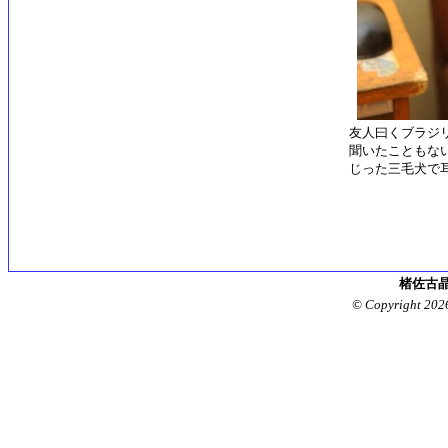
友人曰くブラジ
聞いたこともな
じった三毛犬で
楮佐古晶
© Copyright 202