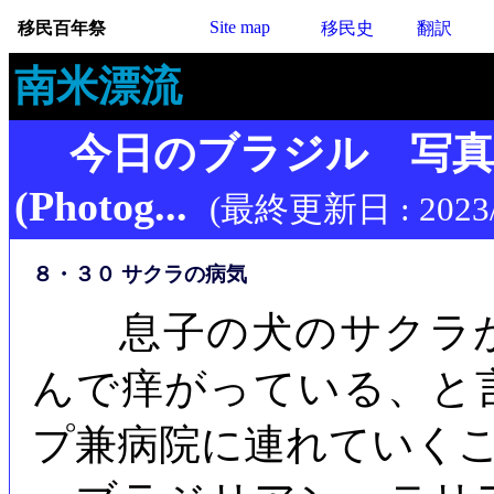
Site map
移民百年祭
移民史
翻訳
南米漂流
今日のブラジル 写
(Photog...
(最終更新日 : 2023/
８・３０ サクラの病気
息子の犬のサクラが
んで痒がっている、と
プ兼病院に連れていく