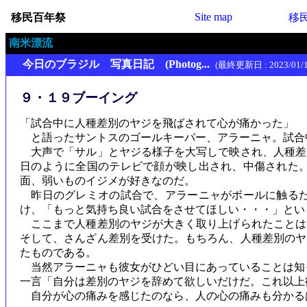
Site map
移民百年祭
移
南米漂流
今日のブラジル 写真日記 (Photog...
(最終更新日 : 2023/01/1
９・１９ブーイング
「試合中に人種差別のヤジを飛ばされて心が痛かった」
と語ったサントスのゴールキーパー、アラーニャ。試合
大声で「サル」とヤジる様子を大写しで映され、人種差別
日のように全国のテレビで顔が映し出され、中傷された
面、弱いものイジメが好きなのだ。
昨日のグレミオの試合で、アラーニャがボールに触るた
け、「もっと気持ち良い試合をさせてほしい・・・」と
ここまで人種差別のヤジが大きく取り上げられたことは
そして、さんざん差別を受けた。もちろん、人種差別のヤ
たものである。
当然アラーニャも彼女がひどい目にあっていることは知
一言「自分は差別のヤジを辞めて欲しいだけだ。これ以
自分が心の痛みを感じたのなら、人の心の痛みも分かる