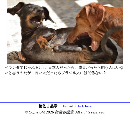
ベランダでじゃれる2匹。日本人だったら、成犬だったら飼う人はいな
いと思うのだが、高い犬だったらブラジル人には関係ない？
楮佐古晶章 :
E-mail:
Click here
© Copyright 2026 楮佐古晶章. All rights reserved.