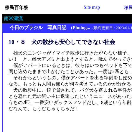
Site map
移民百年祭
移
南米漂流
今日のブラジル 写真日記 (Photog...
(最終更新日 : 2023/01/1
10・８ 犬の散歩も安心してできない社会
雄犬のニンジャがイマイチ散歩に行きたがらない様子、
い！ と、雌犬アズミと出ようとすると、飛んでやってき
僕がアパートにいるときは、彼らはいつもベッドも下で
閉じ込めたままで出かけたことがあった。一度は2匹とも
それからというもの、僕がアパートを出る準備をし始め
なる。もっとも人間も彼らが何を考えているのかが分かる
犬の散歩中に、銃で脅されて、パグ犬を盗まれる事件があ
とを恐れた元の飼い主に返還したというニュースがあった
うちの2匹、一番安いダックスフンドだし、8歳という年
むなんて、もうむちゃくちゃだ！