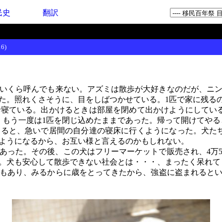
民史
翻訳
6)
いくら呼んでも来ない。アズミは散歩が大好きなのだが、ニン
た。照れくさそうに、目をしばつかせている。1匹で家に残る
寝ている。出かけるときは部屋を閉めて出かけようにしている
、もう一度は1匹を閉じ込めたままであった。帰って開けてやる
ると、急いで居間の自分達の寝床に行くようになった。犬たち
ようになるから、お互い様と言えるのかもしれない。
った。その後、この犬はフリーマーケットで販売され、4万
。犬も安心して散歩できない社会とは・・・、まったく呆れて
齢もあり、みるからに歳をとってきたから、強盗に盗まれると