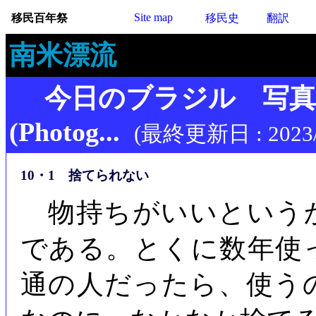
Site map
移民百年祭
移民史
翻訳
南米漂流
今日のブラジル 写
(Photog...
(最終更新日 : 2023/
10・1 捨てられない
物持ちがいいという
である。とくに数年使
通の人だったら、使う