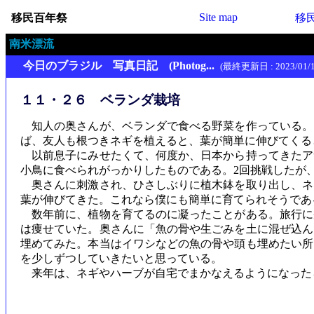
Site map
移民百年祭
移
南米漂流
今日のブラジル 写真日記 (Photog...
(最終更新日 : 2023/01/1
１１・２６ ベランダ栽培
知人の奥さんが、ベランダで食べる野菜を作っている。
ば、友人も根つきネギを植えると、葉が簡単に伸びてくる
以前息子にみせたくて、何度か、日本から持ってきたア
小鳥に食べられがっかりしたものである。2回挑戦したが
奥さんに刺激され、ひさしぶりに植木鉢を取り出し、ネ
葉が伸びてきた。これなら僕にも簡単に育てられそうであ
数年前に、植物を育てるのに凝ったことがある。旅行に
は痩せていた。奥さんに「魚の骨や生ごみを土に混ぜ込ん
埋めてみた。本当はイワシなどの魚の骨や頭も埋めたい所
を少しずつしていきたいと思っている。
来年は、ネギやハーブが自宅でまかなえるようになった