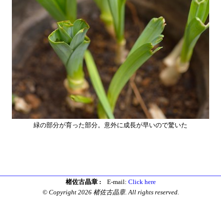
緑の部分が育った部分。意外に成長が早いので驚いた
楮佐古晶章 :
E-mail:
Click here
© Copyright 2026 楮佐古晶章. All rights reserved.