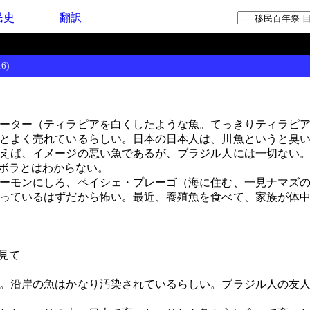
民史
翻訳
6)
ーター（ティラピアを白くしたような魚。てっきりティラピア
とよく売れているらしい。日本の日本人は、川魚というと臭
えば、イメージの悪い魚であるが、ブラジル人には一切ない
ボラとはわからない。
ーモンにしろ、ペイシェ・プレーゴ（海に住む、一見ナマズの
っているはずだから怖い。最近、養殖魚を食べて、家族が体
見て
。沿岸の魚はかなり汚染されているらしい。ブラジル人の友