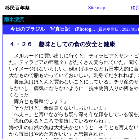
Site map
移民百年祭
移
南米漂流
今日のブラジル 写真日記 (Photog...
(最終更新日 : 2023/01/1
４・２６ 趣味としての食の安全と健康
メルカードに買い出しに行くと、ティラピアとサン・ピ
た。ティラピアの亜種？）がたくさん売られていた。聞く
いイメージはないらしい。例えばボラなども日本人的に言
大なもので脂ものっていておいしい。刺身でだされれば、
養殖魚はほとんど買わないことにしている。チリ産のサ
らないし、病気にならないように、抗生物質入りの餌をや
くなった
「両方とも養殖でしょ？」
「そうだけど、全然臭くないしおいしいよ」
「へえ～」と言いながらも疑り深そうな顔をしている僕を
「流れのあるところで養殖しているからね」。
海や川の自然の魚は大丈夫かというと、そうとも言えない
から毎日はやめた方がいい」と忠告された。