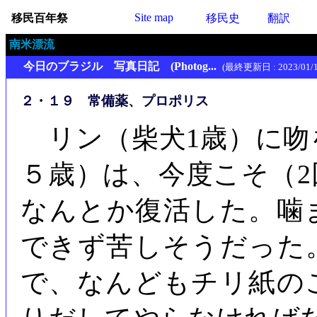
Site map
移民百年祭
移民史
翻訳
南米漂流
今日のブラジル 写真日記 (Photog...
(最終更新日 : 2023/01/1
２・１９ 常備薬、プロポリス
リン（柴犬1歳）に吻
５歳）は、今度こそ（
なんとか復活した。噛
できず苦しそうだった
で、なんどもチリ紙の