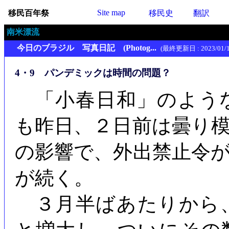
Site map
移民百年祭
移民史
翻訳
南米漂流
今日のブラジル 写真日記 (Photog...
(最終更新日 : 2023/01/1
4・9 パンデミックは時間の問題？
「小春日和」のよう
も昨日、２日前は曇り
の影響で、外出禁止令
が続く。
３月半ばあたりから