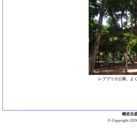
レプブリカ公園。よ
楮佐古晶
© Copyright 202