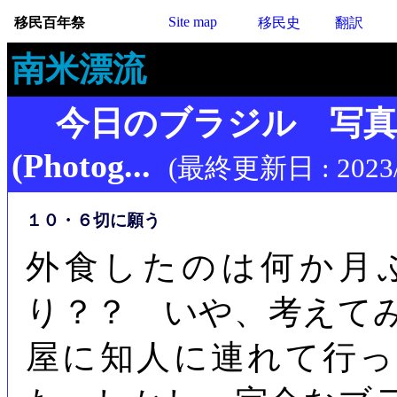
Site map
移民百年祭
移民史
翻訳
南米漂流
今日のブラジル 写
(Photog...
(最終更新日 : 2023/
１０・６切に願う
外食したのは何か月
り？？ いや、考えて
屋に知人に連れて行