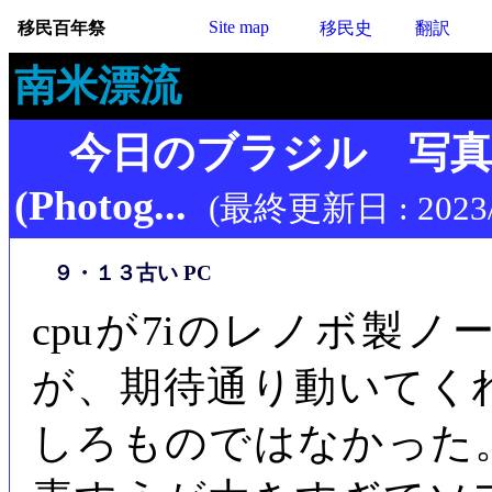
Site map
移民百年祭
移民史
翻訳
南米漂流
今日のブラジル 写
(Photog...
(最終更新日 : 2023/
９・１３古い PC
cpuが7iのレノボ製
が、期待通り動いてく
しろものではなかった