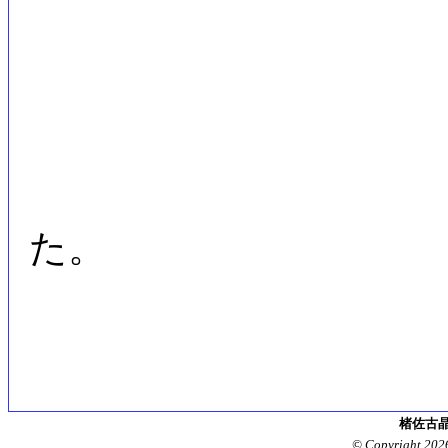
た。
楮佐古晶
© Copyright 202