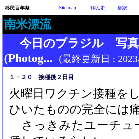
Site map
移民百年祭
移民史
翻訳
南米漂流
今日のブラジル 写
(Photog...
(最終更新日 : 2023/
１・２０ 接種後２日目
火曜日ワクチン接種を
ひいたものの完全には
さっきみたユーチュ