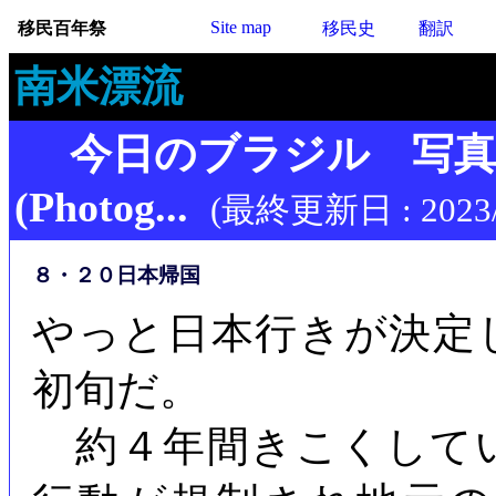
Site map
移民百年祭
移民史
翻訳
南米漂流
今日のブラジル 写
(Photog...
(最終更新日 : 2023/
８・２０日本帰国
やっと日本行きが決定
初旬だ。
約４年間きこくして