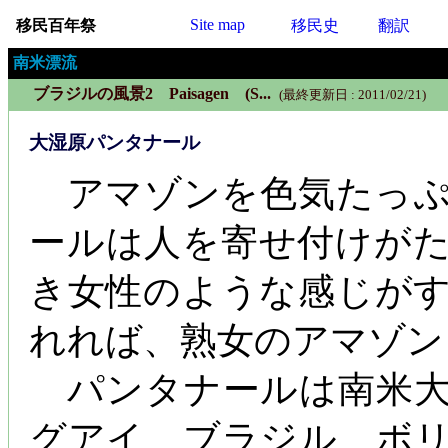
Site map
移民百年祭
移民史
翻訳
南米漂流
ブラジルの風景2 Paisagen (S...
(最終更新日 : 2011/02/21)
大湿原パンタナール
アマゾンを色気たっぷ
ールは人を寄せ付けが
き女性のような感じが
れれば、熟女のアマゾン
パンタナールは南米大
グアイ、ブラジル、ボ