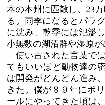
本の本州に匹敵し、23
る。雨季になるとパラ
に沈み、乾季には氾濫
小無数の湖沼群や湿原が
使い古された言葉では
てもいいほど動物達の
は開発がどんどん進み
きた。僕が８９年にボ
ールにやってきた頃は