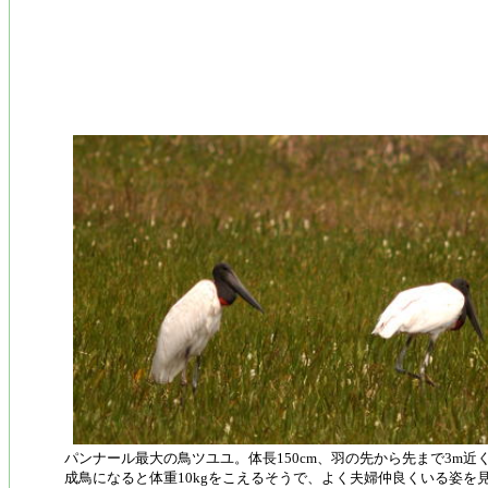
パンナール最大の鳥ツユユ。体長150cm、羽の先から先まで3m近
成鳥になると体重10kgをこえるそうで、よく夫婦仲良くいる姿を