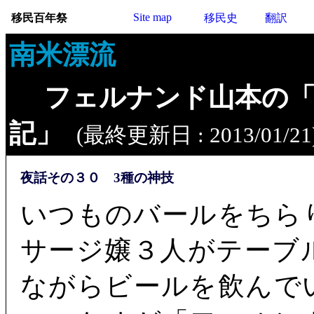
Site map
移民百年祭
移民史
翻訳
南米漂流
フェルナンド山本の
記」
(最終更新日 : 2013/01/21
夜話その３０ 3種の神技
いつものバールをちら
サージ嬢３人がテーブ
ながらビールを飲んで