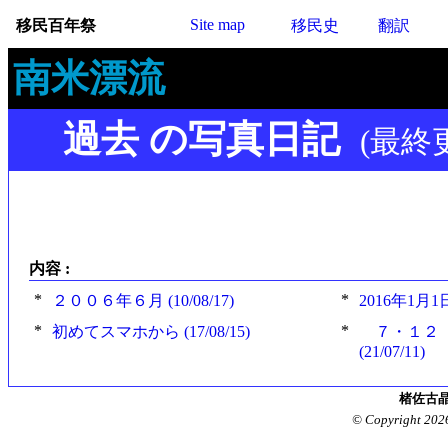
Site map
移民百年祭
移民史
翻訳
南米漂流
過去 の写真日記
(最終更新
内容 :
*
*
２００６年６月 (10/08/17)
2016年1月1日
*
*
初めてスマホから (17/08/15)
７・１２ 
(21/07/11)
楮佐古晶
© Copyright 202