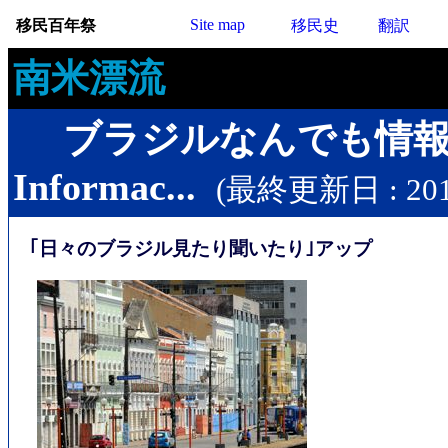
Site map
移民百年祭
移民史
翻訳
南米漂流
ブラジルなんでも情
Informac...
(最終更新日 : 2017
｢日々のブラジル見たり聞いたり｣アップ