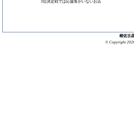
3位決定戦では応援客がいないお店
楮佐古晶
© Copyright 202