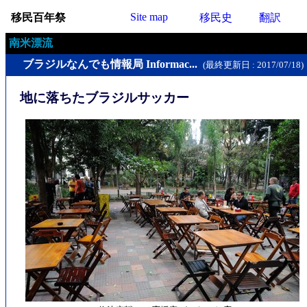
Site map
移民百年祭
移民史
翻訳
南米漂流
ブラジルなんでも情報局 Informac...
(最終更新日 : 2017/07/18)
地に落ちたブラジルサッカー