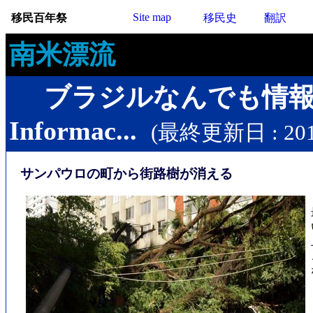
Site map
移民百年祭
移民史
翻訳
南米漂流
ブラジルなんでも情
Informac...
(最終更新日 : 2017
サンパウロの町から街路樹が消える