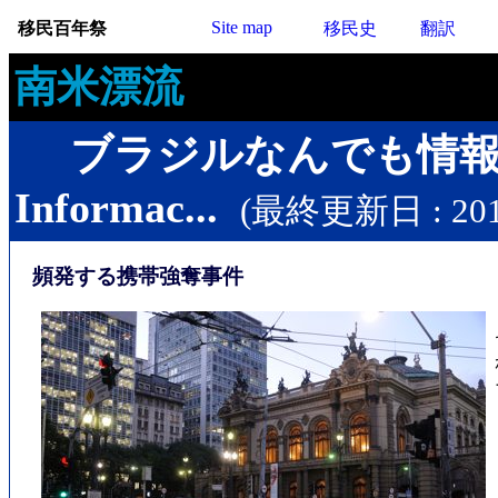
Site map
移民百年祭
移民史
翻訳
南米漂流
ブラジルなんでも情
Informac...
(最終更新日 : 2017
頻発する携帯強奪事件