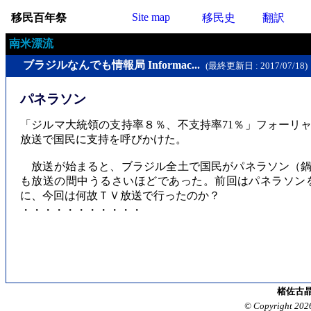
Site map
移民百年祭
移民史
翻訳
南米漂流
ブラジルなんでも情報局 Informac...
(最終更新日 : 2017/07/18)
パネラソン
「ジルマ大統領の支持率８％、不支持率71％」フォーリ
放送で国民に支持を呼びかけた。
放送が始まると、ブラジル全土で国民がパネラソン（鍋
も放送の間中うるさいほどであった。前回はパネラソン
に、今回は何故ＴＶ放送で行ったのか？
・・・・・・・・・・・
楮佐古晶
© Copyright 202