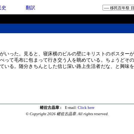
民史
翻訳
がいった。見ると、寝床横のビルの壁にキリストのポスターが
べって毛布に包まって行き交う人を眺めている。ちょうどそ
ている。随分きちんとした信じ深い路上生活者だな、と興味
楮佐古晶章 :
E-mail:
Click here
© Copyright 2026 楮佐古晶章. All rights reserved.