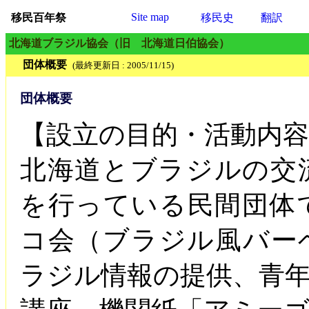
Site map
移民百年祭
移民史
翻訳
北海道ブラジル協会（旧 北海道日伯協会）
団体概要
(最終更新日 : 2005/11/15)
団体概要
【設立の目的・活動内容
北海道とブラジルの交
を行っている民間団体
コ会（ブラジル風バー
ラジル情報の提供、青