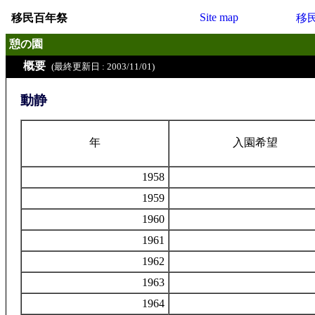
Site map
移民百年祭
移
憩の園
概要
(最終更新日 : 2003/11/01)
動静
年
入園希望
1958
1959
1960
1961
1962
1963
1964