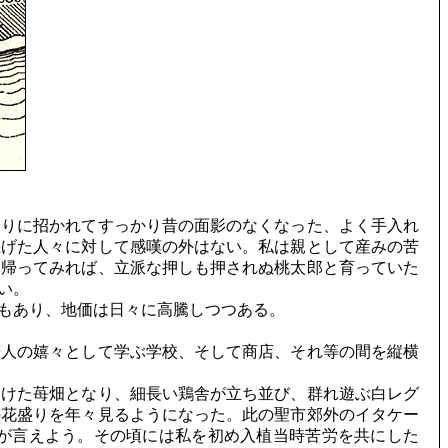
りに招かれてすっかり昔の面影のなくなった、よく手入れ
上げた人々に対して感嘆の外はない。私は親として産みの苦
て帰ってみれば、立派な押しも押されぬ桃太郎と育っていた
い。
もあり、地価は日々に高騰しつつある。
人の嬉々として学ぶ学校、そして商店、それ等の間を縦横
けた苺畑となり、細長い鶏舎が立ち並び、群れ遊ぶ白レグ
の花盛りを年々見るようになった。此の聖市郊外のイタケー
が言えよう。その頃には私を初め入植当時苦労を共にした