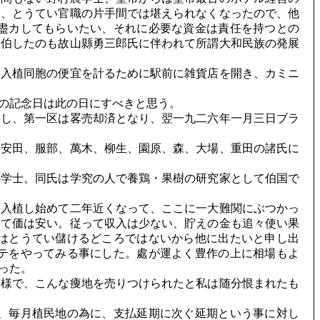
り、とうてい官職の片手間では堪えられなくなったので、他
盡カしてもらいたい、それに必要な資金は責任を持つとの
渡伯したのも故山縣勇三郎氏に伴われて所謂大和民族の発展
入植同胞の便宜を計るために駅前に雑貨店を開き、カミニ
の記念日は此の日にすべきと思う。
し、第一区は畧売却済となり、翌一九二六年一月三日ブラ
安田、服部、萬木、柳生、園原、森、大場、重田の諸氏に
学士。同氏は学究の人で養鶏・果樹の研究家として伯国で
入植し始めて二年近くなって、ここに一大難関にぶつかっ
して価は安い。従って収入は少ない、貯えの金も追々使い果
はとうてい儲けるどころではないから他に出たいと申し出
テをやってみる事にした。處が運よく豊作の上に相場もよ
った。
様で、こんな痩地を売りつけられたと私は随分恨まれたも
、毎月植民地の為に、支払延期に次ぐ延期という事に対し