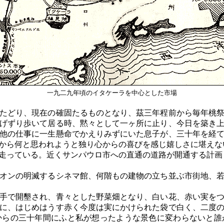
一九二九年頃のイタケーラを中心とした市場
たどり、現在の確固たるものとなり、茲三年程前から毎年桃祭
げずり歩いて居る時、黙々として一ヶ所に止り、今日を築き
他の仕事に一生懸命でかえりみずにいた息子が、三十年を経
から何と思われようと独り心からの喜びを感じ嬉しさに堪えな
走っている。近くサンパウロ市への直通の道路が開通する計画
オンの明滅するシネマ館、何階もの建物の立ち並ぶ市街地、若
手で開墾され、青々とした野菜畑となり、白い花、赤い実をつ
に、はじめはうす赤く今度は実にかけられた袋で白く、二度
からの三十年間にふと私が想ったような景色に変わらないと誰