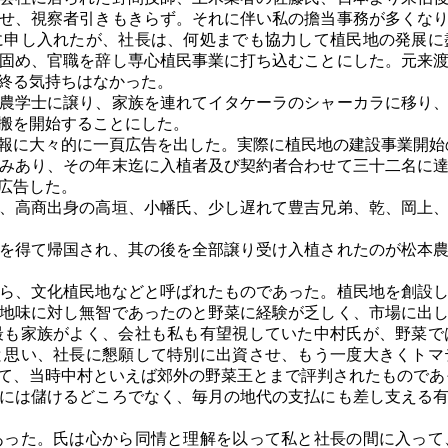
せ、視察者引きもきらず。それに伴い私の擔当事務が多くな
に申し入れたが、社長は、何処までも協力して植民地の発展に
固め、官職を辞し専心植民事業に打ち込むことにした。元来
終る気持ちはなかった。
農学士に譲り、家族を連れてイタケーラのシャーカラに移り、
搬を開始することにした。
報に大々的に一頁広告を出した。実際に植民地の建設事業開始
みあり、その年末迄に入植者及び契約者合わせて三十二名に達
広告した。
、高商出身の高垣、小幡氏、少し遅れて豊吉兄弟、乾、岡上、
を得て帰国され、其の後を全部譲り受け入植されたのが松本農
ら、文化植民地などと呼ばれたものであった。植民地を創設し
地味に対し無智であったのと野菜に経験が乏しく、市場に出
最も家族がよく、会社も私も有望視していた中村氏が、野菜で
と思い、社長に懇願して特別に出資させ、もう一度大きくトマ
て、当時中村といえば郊外の野菜王とまで評判されたものであ
には儲けるどころでなく、毎月の地代の支払にも差し支える有
った。氏は心から同情と理解を以って私と社長の間に入って