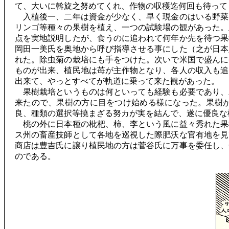
て、大いに斡旋之努めてくれ、作物の収穫迄何回も待って
入植後一、二年は資金が少なく、早く現金のはいる野菜
リンゴ等種々の果樹を植え、一つの試験場の観があった。
点を実地説明したが、食うのに追われて何年か先を待つ果
岡田一美氏を奥地から呼び指導させる事にした（之が日本
れた。除虫菊の栽培にも手をつけた。次いで米国で盛んに
ものが出来、植民地は苺が主作物となり、各人の収入も追
出来て、やっとすべてが軌道に乗って来た観があった。
果樹栽培というものは何といっても経験も必要であり、
来たので、果樹の方に目をつけ始める様になった。果樹
良、種類の選択等撓まざる努カが実を結んで、遂に優良な
桃の外に日本種の枇杷、柿、李という風に益々秀れた果
ス州の畜産技師として各地を巡視した際肥沃な官有地を見
商店は豊吉氏に譲り植民地の方は菅谷氏に万事を委任し、
のである。