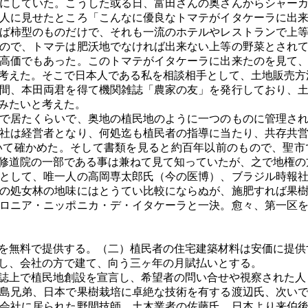
にしていた。こうした或る日、富田さんの奥さんからシャーカ
人に見せたところ「こんなに優良なトマテがイタケーラに出
ば柿型のものだけで、それも一流のホテルやレストランで上
ので、トマテは肥沃地でなければ出来ない上等の野菜とされ
高価でもあった。このトマテがイタケーラに出来たのを見て
考えた。そこで日本人である私を相談相手として、土地販売方
間、本田両君を得て機関雑誌「農家の友」を発行しており、土
みたいと考えた。
で居たくらいで、奥地の植民地のように一つのものに管理され
社は経営者となり、何処迄も植民者の指導に当たり、共存共
いて確かめた。そして書類を見ると約百年以前のもので、聖市
修道院の一部である事は兼ねて見て知っていたが、之で地権の
として、唯一人の高岡専太郎氏（今の医博）、ブラジル時報社
の処女林の地味にはとうてい比較にならぬが、施肥すれば果
ロニア・ニッポニカ・デ・イタケーラと一決。愈々、第一区
を無料で提供する。（二）植民者の住宅建築材料は安価に提供
し、会社の方で建て、向う三ヶ年の月賦払いとする。
誌上で植民地創設を宣言し、希望者の問い合せや視察された人
島兄弟、日本で果樹栽培に卓絶な技術を有する渡辺氏、次いで
会社に居られた野間技師、土木業者の佐藤氏、日本より来伯