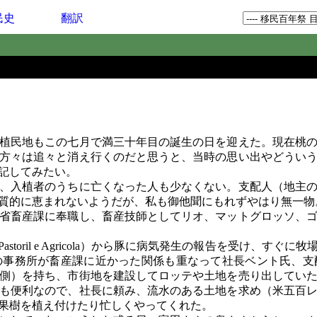
民史
翻訳
植民地もこの七月で満三十年目の誕生の日を迎えた。現在桃の
方々は追々と消え行くのだと思うと、当時の思い出やどうい
記してみたい。
、入植者のうちに亡くなった人も少なくない。支配人（地主の
質的に恵まれないようだが、私も御他聞にもれずやはり無一物
省畜産課に奉職し、畜産技師としてリオ、マットグロッソ、ゴ
 Pastoril e Agricola）から豚に病気発生の報告を受
の事務所が畜産課に近かった関係も重なって社長ベント氏、支
側）を持ち、市街地を建設してロッテや土地を売り出してい
も便利なので、社長に頼み、流水のある土地を求め（米五百
果樹を植え付けたり忙しくやってくれた。