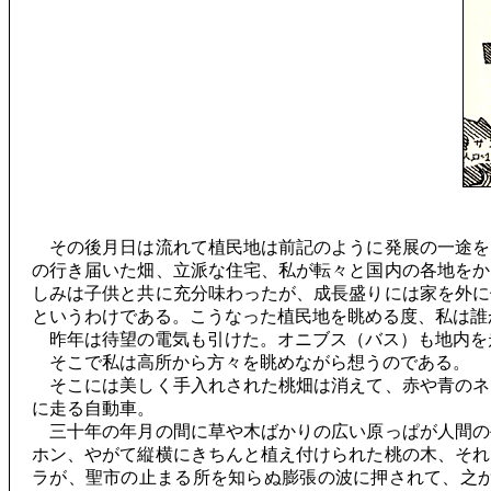
その後月日は流れて植民地は前記のように発展の一途を
の行き届いた畑、立派な住宅、私が転々と国内の各地をか
しみは子供と共に充分味わったが、成長盛りには家を外に
というわけである。こうなった植民地を眺める度、私は誰
昨年は待望の電気も引けた。オニブス（バス）も地内を
そこで私は高所から方々を眺めながら想うのである。
そこには美しく手入れされた桃畑は消えて、赤や青のネ
に走る自動車。
三十年の年月の間に草や木ばかりの広い原っぱが人間の
ホン、やがて縦横にきちんと植え付けられた桃の木、それ
ラが、聖市の止まる所を知らぬ膨張の波に押されて、之