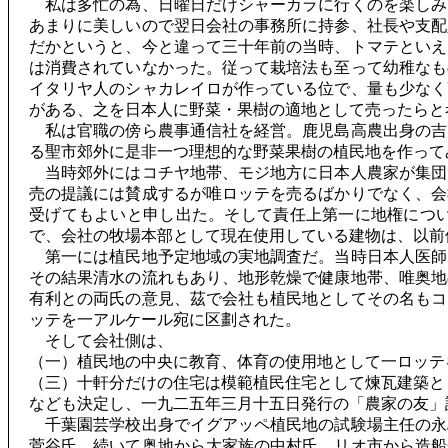
私は多忙の為、日曜日だけシャーカラに行くのを楽しみ
あまりに美しいので翌日会社の事務所に持参、社長や支配
だかというと、今と違って三十年前の当時、トマテといえ
は消費されていなかった。従って栽培法も至って幼稚なも
イタリヤ人のシャカレイロが作っている位で、量も少なく
がある、之を日本人に野菜・果樹の適地として売ったらと
私は官職の傍ら農事通信社を経営。鹿児島高農出身の吉
る聖市郊外に是非一つ理想的な野菜果樹の植民地を作って
当時郊外にはコチヤ地帯、モジ地方に日本人農家が集団
売の提議には賛成するが唯ロッテを売るばかりでなく、会
受げてもよいと申し出た。そして責任上第一に地権につ
で、会社の牧場本部として現在使用している建物は、以前
第一には植民地予定地域の実地調査だ。当時日本人医師
その結果清水の流れもあり、地形乾燥で健康地帯、唯奥地
有利との両氏の意見、茲で会社も植民地としてその名もコ
ッテを一アルケール宛に区劃された。
そして会社側は、
（一）植民地の中央に教育、体育の使用地として一ロッテ
（三）十軒分だけの住宅は模範植民住宅として煉瓦建築と
なども決定し、一九二五年三月十五日発行の「農家の友」
千葉園芸学校出身でイグアッペ植民地の試験場主任の永
菅谷氏、続いて奥地から大家族の中村氏、リオ市から造船