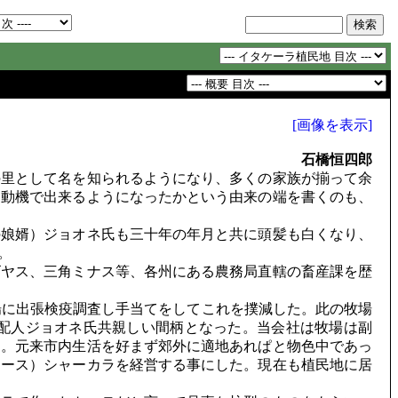
[画像を表示]
石橋恒四郎
里として名を知られるようになり、多くの家族が揃って余
う動機で出来るようになったかという由来の端を書くのも、
娘婿）ジョオネ氏も三十年の年月と共に頭髪も白くなり、
。
ヤス、三角ミナス等、各州にある農務局直轄の畜産課を歴
け、すぐに牧場に出張検疫調査し手当てをしてこれを撲減した。此の牧場
配人ジョオネ氏共親しい間柄となった。当会社は牧場は副
た。元来市内生活を好まず郊外に適地あれぱと物色中であっ
レース）シャーカラを経営する事にした。現在も植民地に居