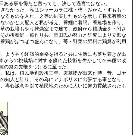
日ある事を得たと言っても、決して過言ではない。
ぎなかった。私はシャーカラに桃・柿・みかん・すもも・
良なるものを入れ、之等の結実したものを示して将来有望の
はないかと支配人と私が考え、養鯉に着眼。養魚場を作り、
煙草の栽培もやり乾燥室まで建て、政府から補助金を下附さ
、その後養鯉・苺作り共、岡田氏の努力と研究により立派な
、養鶏がぼつぼつ盛んになり、苺・野菜の肥料に鶏糞が利用
、ようやく経済的余裕を得ると共に生活にも落ち着きが出
本からの桃栽培に対する優れた技術を生かして在来種の改
種の祭の先鞭をつけるに至った。
。私は、植民地創設後三年、畧基礎が出来た時、昔、ゴヤ
路の知人と計り、その為にアナポリスに出張する事となり、
後、専心誠意を以て植民地のために大いに努力貢献されたも