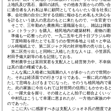
上地氏及び黒石、藤田の諸氏、その他各方面からの問い合
に適任者を入れ私は単に顧問としてもらいたい旨を社長
事。会社側の自分に対する信頼に報ゆるため私も大決心を
を計るという故人の意志のもとに来たもので、一生官吏で
そこで、三年勤めた農務局に退職届を出し、雑誌は揮旗
ョン（トラック）を購入、植民地内の建築材料、産物の運
準備も一応整ったので、一九二五年七月十日ブラジル時
丁度時期を得たとでも言うのか聖州各地より続々と申込
ジル時報紙上で、第二区ジャク河の対岸地帯の売り出しを
第二区売り出しと同時に入植した主な人々は、小笠原氏
村田予備大尉等の名を記憶しておる。
野村農学士は富田実君を支配人とし経営努力中、不幸病
は其の道の権威である。
こんな風に入植者に知識層の人々が多かったので世間か
た。それは経済面での行きづまりである。一般に此の地の
たして悲鳴を上げるまでになった。そのうち植民地内で
た。此の家族に今出られては対世間の信用にもかかわる
く、一躍大金を握り、その後とんとん拍子に都合よくいっ
中村氏はこうして幸運に恵まれたが、一方他の家族の中
のであった。
ここに大いに感謝すべきは支配人ジョオネ氏の態度であ