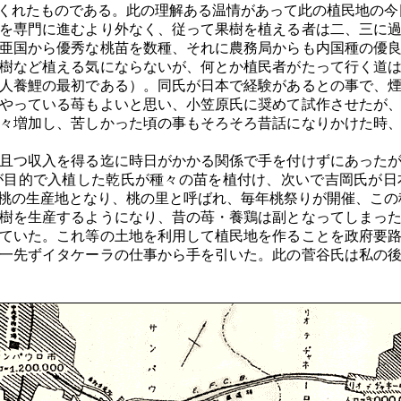
くれたものである。此の理解ある温情があって此の植民地の今
を専門に進むより外なく、従って果樹を植える者は二、三に過
亜国から優秀な桃苗を数種、それに農務局からも内国種の優
樹など植える気にならないが、何とか植民者がたって行く道
人養鯉の最初である）。同氏が日本で経験があるとの事で、
やっている苺もよいと思い、小笠原氏に奨めて試作させたが
々増加し、苦しかった頃の事もそろそろ昔話になりかけた時
且つ収入を得る迄に時日がかかる関係で手を付けずにあったが
が目的で入植した乾氏が種々の苗を植付け、次いで吉岡氏が日
桃の生産地となり、桃の里と呼ばれ、毎年桃祭りが開催、この
樹を生産するようになり、昔の苺・養鶏は副となってしまった
ていた。これ等の土地を利用して植民地を作ることを政府要
一先ずイタケーラの仕事から手を引いた。此の菅谷氏は私の