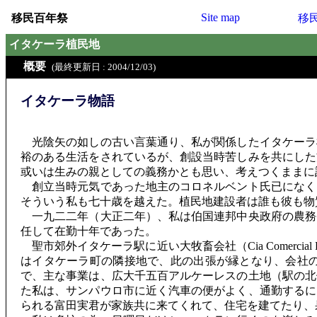
Site map
移民百年祭
移
イタケーラ植民地
概要
(最終更新日 : 2004/12/03)
イタケーラ物語
光陰矢の如しの古い言葉通り、私が関係したイタケーラ
裕のある生活をされているが、創設当時苦しみを共にした
或いは生みの親としての義務かとも思い、考えつくままに
創立当時元気であった地主のコロネルベント氏已になく
そういう私も七十歳を越えた。植民地建設者は誰も彼も物
一九二二年（大正二年）、私は伯国連邦中央政府の農務
任して在勤十年であった。
聖市郊外イタケーラ駅に近い大牧畜会社（Cia Comercial
はイタケーラ町の隣接地で、此の出張が縁となり、会社
で、主な事業は、広大千五百アルケーレスの土地（駅の北
た私は、サンパウロ市に近く汽車の便がよく、通勤するに
られる富田実君が家族共に来てくれて、住宅を建てたり、