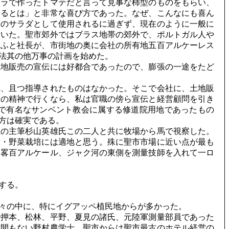
ラで作ったトマテだと言って見事な柿型のものをもらい、
来るとは」と非常な喜び方であった。なぜ、こんなにも喜ん
等のサラダとして使用されるに過ぎず、現在のように一般に
ていた。聖市郊外ではブラス地帯の郊外で、ポルトガル人や
、ふと社長が、市街地の奥に会社の所有地五百アルケーレス
法其の他万事の計画を始めた。
地販売の宣伝には好都合であったので、膨張の一途をたど
、且つ指導されたものはなかった。そこで会社に、土地販
営の精神で行くなら、私は官職の傍ら宣伝と経営顧問を引き
で有名なサンベント教会に属する修道院用地であったもの
方は確実である。
の主筆杉山英雄氏この二人と共に牧場から馬で視察した。
樹・野菜栽培には適地と思う。殊に聖市市場に近い点が最も
を畧百アルケール、ジャク河の東側を測量技師を入れて一ロ
する。
々の中に、特にイグアッペ植民地からが多かった。
押本、松林、平野、夏見の諸氏、元陸軍測量部員であった
後間もない野村農学士、聖市からは聖市最古のホテル経営の