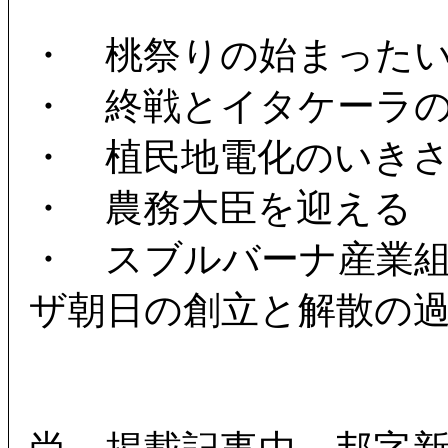
・ 桃祭りの始まった
・ 終戦とイタケーラ
・ 植民地電化のいき
・ 農務大臣を迎える
・ スブルバーナ産業
ザ朝日の創立と解散の