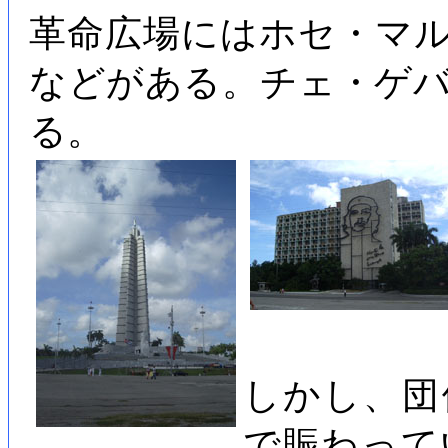
革命広場にはホセ・マ
などがある。チェ・ゲ
る。
しかし、団
で賑わって