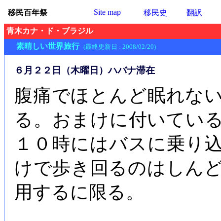
Site map
移民百年祭
移民史
翻訳
青木カナ・ド・ブラジル
素晴しい世界旅行
(最終更新日 : 2008/02/20)
６月２２日（木曜日）ハバナ滞在
腹痛でほとんど眠れな
る。おまけに付いてい
１０時にはバスに乗り
けで歩き回るのはしん
用するに限る。