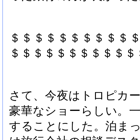
＄＄＄＄＄＄＄＄＄＄
＄＄＄＄＄＄＄＄＄＄＄
さて、今夜はトロピカ
豪華なショーらしい。
することにした。泊ま