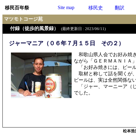
Site map
移民百年祭
移民史
翻訳
マツモトコージ苑
付録（徒歩的風景録）
(最終更新日 : 2023/06/11)
ジャーマニア（０６年７月１５日 その２）
和歌山県人会でお好み焼き
ながら「ＧＥＲＭＡＮＩＡ
「お好み焼きには、ビール
取材と称して話を聞くが、
ビールは、実は全然関係な
「ジャー、マーニーア（じ
でした。
松本浩