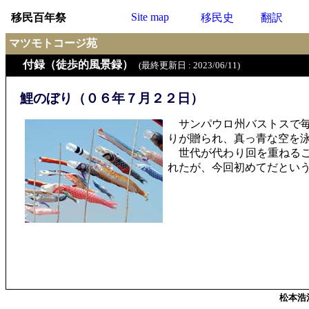
Site map
移民百年祭
移民史
翻訳
マツモトコージ苑
付録（徒歩的風景録）
(最終更新日 : 2023/06/11)
鯉のぼり（０６年７月２２日）
サンパウロ州バストスで毎
りが贈られ、真っ青な空を
世代が代わり回を重ねるご
れたが、今回初めてだとい
松本浩