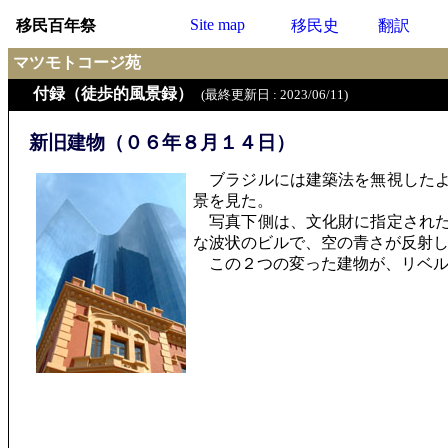
Site map
移民百年祭
移民史
翻訳
マツモトコージ苑
付録（徒歩的風景録）
(最終更新日 : 2023/06/11)
新旧建物（０６年８月１４日）
ブラジルには建築法を無視したよ
景を見た。
写真下側は、文化財に指定された
な波状のビルで、空の青さが反射
この２つの変った建物が、リベル